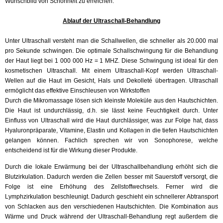
Wunschbild von Schönheit zu erreichen.
Ablauf der Ultraschall-Behandlung
Unter Ultraschall versteht man die Schallwellen, die schneller als 20.000 mal
pro Sekunde schwingen. Die optimale Schallschwingung für die Behandlung
der Haut liegt bei 1 000 000 Hz = 1 MHZ. Diese Schwingung ist ideal für den
kosmetischen Ultraschall.
Mit einem Ultraschall-Kopf werden Ultraschall-
Wellen auf die Haut im Gesicht, Hals und Dekolleté übertragen. Ultraschall
ermöglicht das effektive Einschleusen von Wirkstoffen
Durch die Mikromassage lösen sich kleinste Moleküle aus den Hautschichten.
Die Haut ist undurchlässig, d.h. sie lässt keine Feuchtigkeit durch. Unter
Einfluss von Ultraschall wird die Haut durchlässiger, was zur Folge hat, dass
Hyaluronpräparate, Vitamine, Elastin und Kollagen in die tiefen Hautschichten
gelangen können. Fachlich sprechen wir von Sonophorese, welche
entscheidend ist für die Wirkung dieser Produkte.
Durch die lokale Erwärmung bei der Ultraschallbehandlung erhöht sich die
Blutzirkulation. Dadurch werden die Zellen besser mit Sauerstoff versorgt, die
Folge ist eine Erhöhung des Zellstoffwechsels. Ferner wird die
Lymphzirkulation beschleunigt. Dadurch geschieht ein schnellerer Abtransport
von Schlacken aus den verschiedenen Hautschichten.
Die Kombination aus
Wärme und Druck während der Ultraschall-Behandlung regt außerdem die