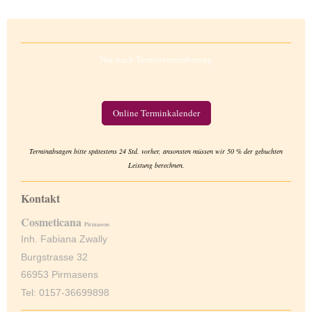
Nur nach Terminvereinbarung
Online Terminkalender
Terminabsagen bitte spätestens 24 Std. vorher, ansonsten müssen wir 50 % der gebuchten
Leistung berechnen.
Kontakt
Cosmeticana
Pirmasens
Inh. Fabiana Zwally
Burgstrasse 32
66953 Pirmasens
Tel: 0157-36699898